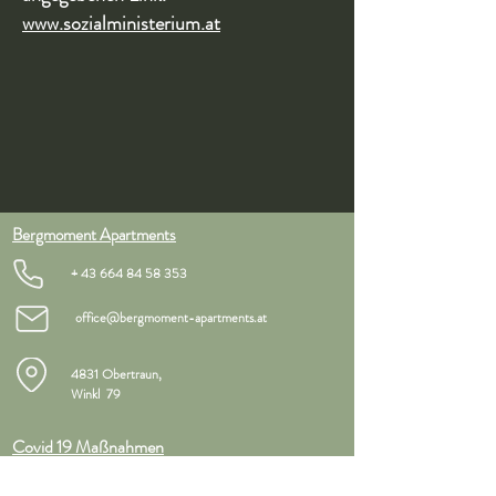
www.sozialministerium.at
Bergmoment Apartments
+
43 664 84 58 353
office@bergmoment-apartments.at
4831 Obertraun,
Winkl 79
Covid 19 Maßnahmen
Storno