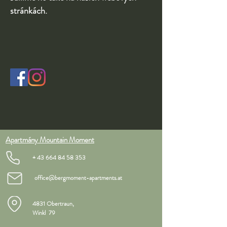
stránkách.
Apartmány Mountain Moment
+
43 664 84 58 353
office@bergmoment-apartments.at
4831 Obertraun,
Winkl 79