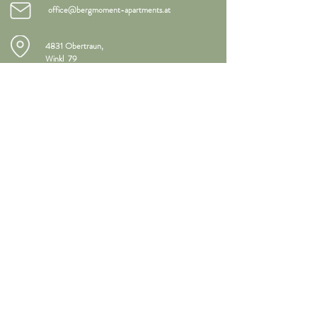
office@bergmoment-apartments.at
4831 Obertraun,
Winkl 79
Opatření Covid 19
zrušení
Kontakt
sociální média
Sledujte nás na sociálních sítích
& Zůstaň aktualní
otisk
Soukromí
Kontakt
© Bergmoment Apartments 2021