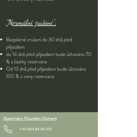
"Normální zrušení":
Bezplatné zrušení do 30 dnů před
příjezdem
do 14 dnů před příjezdem bude účtováno 70
% z částky rezervace
Od 13 dnů před příjezdem bude účtováno
100 % z ceny rezervace
Apartmány Mountain Moment
+
43 664 84 58 353