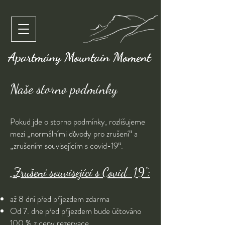
Apartmány Mountain Moment
Naše storno podmínky
Pokud jde o storno podmínky, rozlišujeme
mezi „normálními důvody pro zrušení“ a
„zrušením souvisejícím s covid-19“.
„Zrušení související s Covid-19“:
až 8 dní před příjezdem zdarma
Od 7. dne před příjezdem bude účtováno
100 % z ceny rezervace